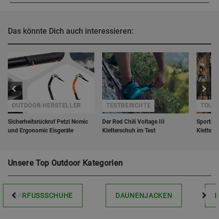
Das könnte Dich auch interessieren:
OUTDOOR-HERSTELLER
TESTBERICHTE
TOUR
Sicherheitsrückruf Petzl Nomic
Der Red Chili Voltage III
Sportkle
und Ergonomic Eisgeräte
Kletterschuh im Test
Kletterg
Unsere Top Outdoor Kategorien
BARFUSSSCHUHE
DAUNENJACKEN