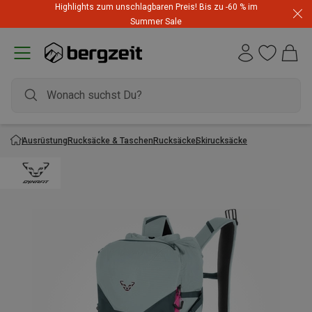
Highlights zum unschlagbaren Preis! Bis zu -60 % im
Summer Sale
Ausrüstung
Rucksäcke & Taschen
Rucksäcke
Skirucksäcke