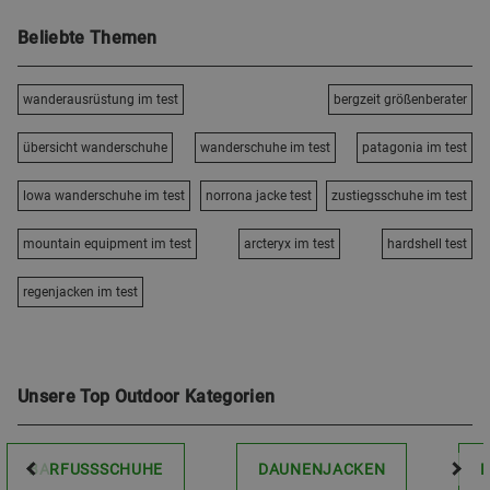
Beliebte Themen
wanderausrüstung im test
bergzeit größenberater
übersicht wanderschuhe
wanderschuhe im test
patagonia im test
lowa wanderschuhe im test
norrona jacke test
zustiegsschuhe im test
mountain equipment im test
arcteryx im test
hardshell test
regenjacken im test
Unsere Top Outdoor Kategorien
BARFUSSSCHUHE
DAUNENJACKEN