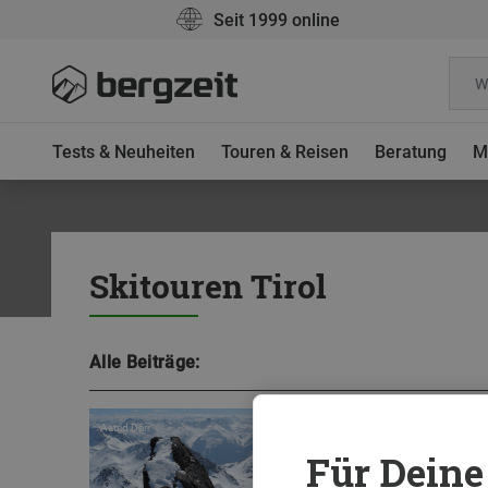
Seit 1999 online
Tests & Neuheiten
Touren & Reisen
Beratung
M
Skitouren Tirol
Alle Beiträge:
Zwischen Schweiz und Ös
Astrid Därr
Skidurchquerung der Silv
Für Deine 
Skitouren in der Silvretta be