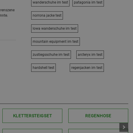
wanderschuhe im test
patagonia im test
urenszene
önnte.
norrona jacke test
lowa wanderschuhe im test
mountain equipment im test
zustiegsschuhe im test
arcteryx im test
hardshell test
regenjacken im test
KLETTERSTEIGSET
REGENHOSE