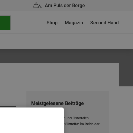
Am Puls der Berge
Shop
Magazin
Second Hand
Meistgelesene Beiträge
uar 2022
1
Zwischen Schweiz und Österreich
Skidurchquerung der Silvretta: im Reich der
ächen und
Dreitausender