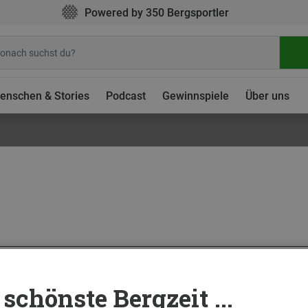
Powered by 350 Bergsportler
enschen & Stories
Podcast
Gewinnspiele
Über uns
terreich
15. Jan
retta: im Reich der Dreitausender
schönste Bergzeit ...
deuten grenzenlose Freiheit: Die imposanten Dreitausendergipfel, weiten Gletscherfl