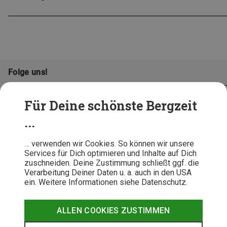
Folge uns!
Für Deine schönste Bergzeit
...
… verwenden wir Cookies. So können wir unsere
Services für Dich optimieren und Inhalte auf Dich
zuschneiden. Deine Zustimmung schließt ggf. die
Verarbeitung Deiner Daten u. a. auch in den USA
ein. Weitere Informationen siehe Datenschutz.
AGB
Datenschutz
Widerrufsbelehrung
Impressum
Hinweisgeber
Erklärung
ALLEN COOKIES ZUSTIMMEN
Barrierefr