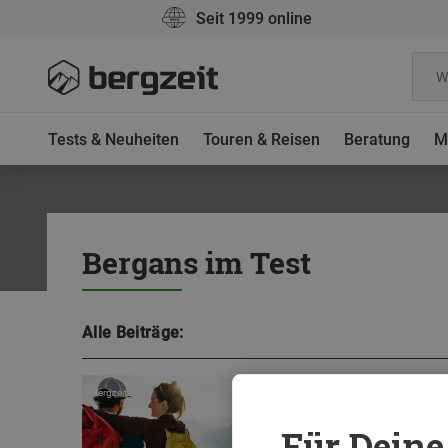
Seit 1999 online
Tests & Neuheiten
Touren & Reisen
Beratung
M
Bergans im Test
Alle Beiträge:
Gut geschultert
Bergzeit
Testsieger: Die besten 
Für Deine 
Welcher Wanderrucksack passt