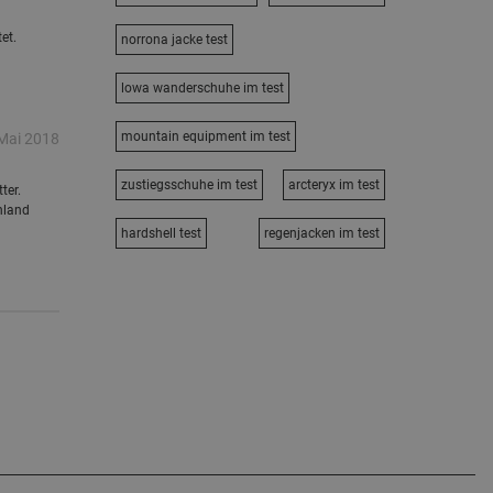
et.
norrona jacke test
lowa wanderschuhe im test
mountain equipment im test
Mai 2018
zustiegsschuhe im test
arcteryx im test
ter.
nland
hardshell test
regenjacken im test