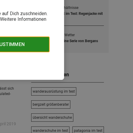
2
Für nordische Verhältnisse
e auf Dich zuschneiden.
Bergans Letto Jacket im Test: Regenjacke mit
Dermizax-Membran
. Weitere Informationen
ärz 2025
3
Schnell bei jedem Wetter
Im Test: Die Y LightLine Serie von Bergans
-Runde
ZUSTIMMEN
Beliebte Themen
ber 2023
lässt sich
wanderausrüstung im test
ulated-
bergzeit größenberater
übersicht wanderschuhe
pril 2019
wanderschuhe im test
patagonia im test