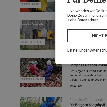
Bergsportmagazine als Testsi
TESTSIEGER
Jetzt lesen
… verwenden wir Cookies
Deine Zustimmung schlie
siehe Datenschutz.
Schnell bei jedem Wetter
Veronika Essenfelder
Im Test: Die Y LightLine
Mit einem Outfit der Y Light
NICHT 
getestet, wie sich Top, Midla
TESTBERICHTE
Jetzt lesen
Einstellungen
Datenschu
Wetter- und winterfest
J. Hackinger
Bergans Lilletind Covera
Der Bergans Lilletind Kids Cov
der funktionale Matschanzug 
TESTBERICHTE
Version punktet hingegen im 
Unterschied.
Jetzt lesen
Robuster Wetterschutz
Jan Kozlowski
Die Bergans Slingsby 3L