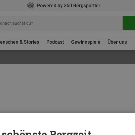
Powered by 350 Bergsportler
enschen & Stories
Podcast
Gewinnspiele
Über uns
29. 
Wanderrucksäcke
schönste Bergzeit ...
 am besten zu Dir? Wir verraten Dir, welche Wanderrucksäcke in den Tests der