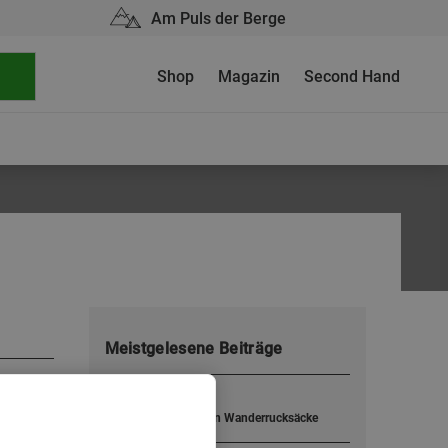
Am Puls der Berge
Shop
Magazin
Second Hand
Meistgelesene Beiträge
Juli 2026
1
Gut geschultert
Testsieger: Die besten Wanderrucksäcke