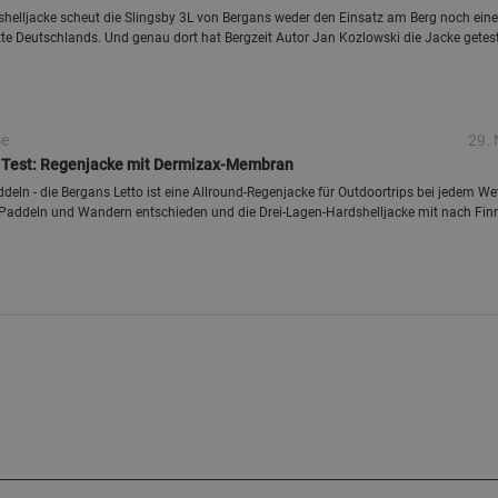
helljacke scheut die Slingsby 3L von Bergans weder den Einsatz am Berg noch eine
e Deutschlands. Und genau dort hat Bergzeit Autor Jan Kozlowski die Jacke getest
se
29. 
m Test: Regenjacke mit Dermizax-Membran
deln - die Bergans Letto ist eine Allround-Regenjacke für Outdoortrips bei jedem Wet
s Paddeln und Wandern entschieden und die Drei-Lagen-Hardshelljacke mit nach Fin