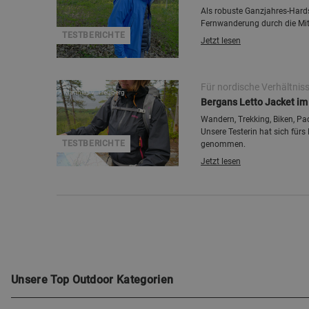
Als robuste Ganzjahres-Hards
Fernwanderung durch die Mitt
TESTBERICHTE
Jetzt lesen
Für nordische Verhältnis
Matthias v. Treuberg
Bergans Letto Jacket i
Wandern, Trekking, Biken, Pad
Unsere Testerin hat sich für
TESTBERICHTE
genommen.
Jetzt lesen
Unsere Top Outdoor Kategorien