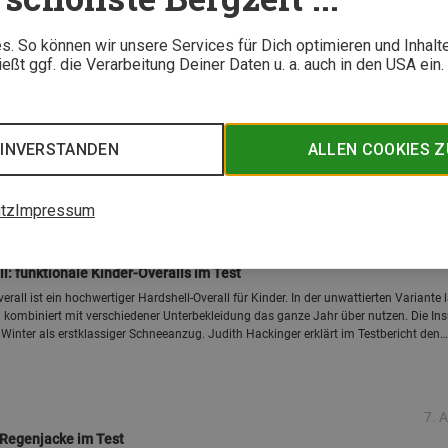
eger abschneiden und für welchen Einsatz sie sich eignen.
. So können wir unsere Services für Dich optimieren und Inhalt
ßt ggf. die Verarbeitung Deiner Daten u. a. auch in den USA ein
27. M
 Serie von Bergans
Line Serie von Bergans beim Speedhiking: Veronika hat bei ihrer schnellen Hausberg
EINVERSTANDEN
ALLEN COOKIES 
yer, Jacke und Hose im Aprilwetter schlagen. Los geht's!
tz
Impressum
13. Novem
ll: funktionale Kinder-Overalls im Test
erall ist ein hochwertiger Hardshell-Overall für Kinder. In der unwattierten Variante 
kombiniert mit verschiedener Unterbekleidung das ganze Jahr über nutzen. Die Ins
Winter als erstklassiger Schneeanzug. Judith Hackinger erklärt im Testbericht den
7. A
 Regenjacke im Test