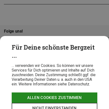
Folge uns!
Für Deine schönste Bergzeit
...
… verwenden wir Cookies. So können wir unsere
Services für Dich optimieren und Inhalte auf Dich
zuschneiden. Deine Zustimmung schließt ggf. die
Verarbeitung Deiner Daten u. a. auch in den USA
ein. Weitere Informationen siehe Datenschutz.
AGB
Datenschutz
Widerrufsbelehrung
Impressum
Hinweisgeber
Erklärung
ALLEN COOKIES ZUSTIMMEN
Barrierefr
NICHT EINVERSTANDEN
© 2026 Bergzeit GmbH © Bergsport, Outdoor & Trekking Shop