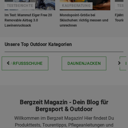
TESTBERICHTE
KAUFBERATUNG
TEST
Im Test: Mammut Eiger Free 20
Mondopoint-Größe bei
Fjällräv
Removable Airbag 3.0
Skischuhen: richtig messen und
Touring 
Lawinenrucksack
umrechnen
Unsere Top Outdoor Kategorien
BARFUSSSCHUHE
DAUNENJACKEN
Bergzeit Magazin - Dein Blog für
Bergsport & Outdoor
Willkommen im Bergzeit Magazin! Hier findest Du
Produkttests, Tourentipps, Pflegeanleitungen und