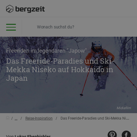
Freeriden im legendären "Japow"
Das Freeride-Paradies und Ski-
Mekka Niseko auf Hokkaido in
Japan
Midiafilm
...
Reise-Inspiration
Das Freeride-Paradies und Ski-Mekka Niseko auf Hokkaido in Japan
Von
Lukas Ebenbichler