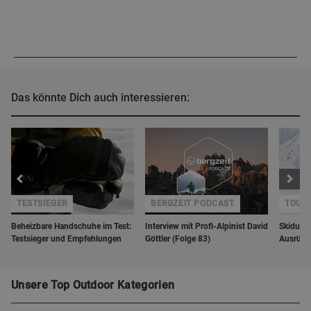
Das könnte Dich auch interessieren:
TESTSIEGER
BERGZEIT PODCAST
TOUR
Beheizbare Handschuhe im Test:
Interview mit Profi-Alpinist David
Skidurch
Testsieger und Empfehlungen
Göttler (Folge 83)
Ausrüst
Unsere Top Outdoor Kategorien