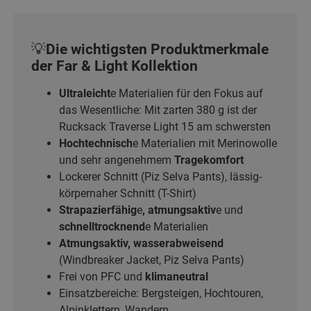
💡Die wichtigsten Produktmerkmale
der Far & Light Kollektion
Ultraleicht
e Materialien für den Fokus auf
das Wesentliche: Mit zarten 380 g ist der
Rucksack Traverse Light 15 am schwersten
Hochtechnisch
e Materialien mit Merinowolle
und sehr angenehmem
Tragekomfort
Lockerer Schnitt (Piz Selva Pants), lässig-
körpernaher Schnitt (T-Shirt)
Strapazierfähig
e
, atmungsaktiv
e und
schnelltrocknend
e Materialien
Atmungsaktiv, wasserabweisend
(Windbreaker Jacket, Piz Selva Pants)
Frei von PFC und
klimaneutral
Einsatzbereiche: Bergsteigen, Hochtouren,
Alpinklettern, Wandern