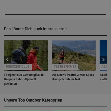
Das könnte Dich auch interessieren:
BERGZEIT CLUB
TESTBERICHTE
ALPI
#bergzeitclub Gewinnspiel: 4x
Der Salewa Pedroc 2 Max Speed-
Salbitsc
Bergans Rabot Alpine 3L
Hiking-Schuh im Test
Klettert
gewinnen
Unsere Top Outdoor Kategorien