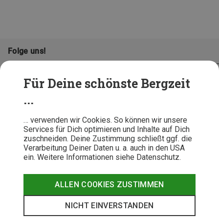
Folge uns!
Für Deine schönste Bergzeit
...
… verwenden wir Cookies. So können wir unsere
Services für Dich optimieren und Inhalte auf Dich
zuschneiden. Deine Zustimmung schließt ggf. die
Verarbeitung Deiner Daten u. a. auch in den USA
ein. Weitere Informationen siehe Datenschutz.
AGB
Datenschutz
Widerrufsbelehrung
Impressum
Hinweisgeber
Erklärung
ALLEN COOKIES ZUSTIMMEN
Barrierefr
NICHT EINVERSTANDEN
© 2026 Bergzeit GmbH © Bergsport, Outdoor & Trekking Shop