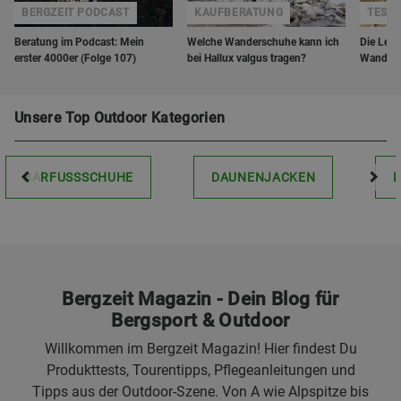
BERGZEIT PODCAST
KAUFBERATUNG
TEST
Beratung im Podcast: Mein
Welche Wanderschuhe kann ich
Die Lek
erster 4000er (Folge 107)
bei Hallux valgus tragen?
Wanders
Unsere Top Outdoor Kategorien
BARFUSSSCHUHE
DAUNENJACKEN
Bergzeit Magazin - Dein Blog für
Bergsport & Outdoor
Willkommen im Bergzeit Magazin! Hier findest Du
Produkttests, Tourentipps, Pflegeanleitungen und
Tipps aus der Outdoor-Szene. Von A wie Alpspitze bis