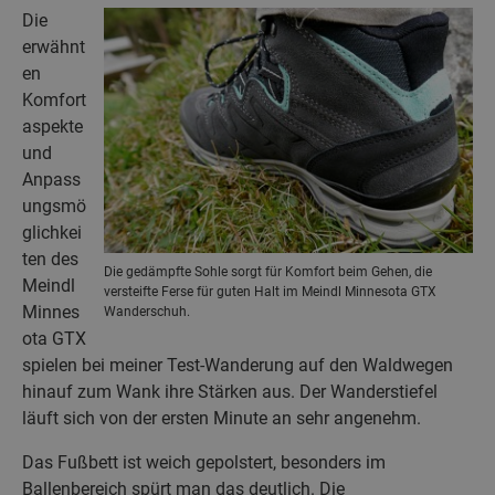
Die
erwähnt
en
Komfort
aspekte
und
Anpass
ungsmö
glichkei
ten des
Die gedämpfte Sohle sorgt für Komfort beim Gehen, die
Meindl
versteifte Ferse für guten Halt im Meindl Minnesota GTX
Minnes
Wanderschuh.
ota GTX
spielen bei meiner Test-Wanderung auf den Waldwegen
hinauf zum Wank ihre Stärken aus. Der Wanderstiefel
läuft sich von der ersten Minute an sehr angenehm.
Das Fußbett ist weich gepolstert, besonders im
Ballenbereich spürt man das deutlich. Die