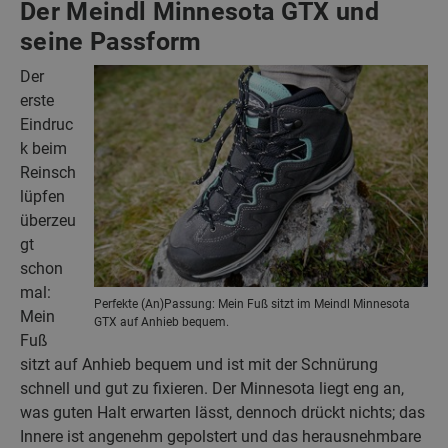
Der Meindl Minnesota GTX und
seine Passform
Der
erste
Eindruc
k beim
Reinsch
lüpfen
überzeu
gt
schon
mal:
Perfekte (An)Passung: Mein Fuß sitzt im Meindl Minnesota
Mein
GTX auf Anhieb bequem.
Fuß
sitzt auf Anhieb bequem und ist mit der Schnürung
schnell und gut zu fixieren. Der Minnesota liegt eng an,
was guten Halt erwarten lässt, dennoch drückt nichts; das
Innere ist angenehm gepolstert und das herausnehmbare