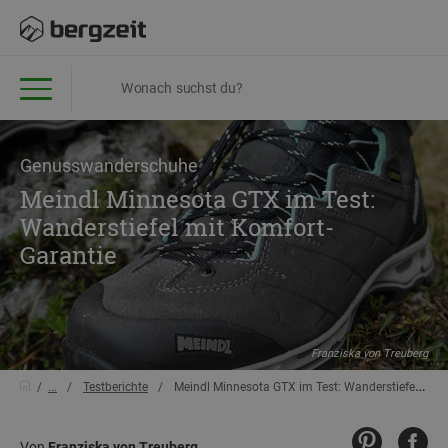
Genusswanderschuhe
Meindl Minnesota GTX im Test:
Wanderstiefel mit Komfort-
Garantie
Franziska von Treuberg
...
Testberichte
Meindl Minnesota GTX im Test: Wanderstiefel mit Komfort-Garantie
Von
Franziska von Treuberg