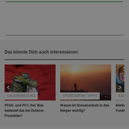
Das könnte Dich auch interessieren:
KAUFBERATUNG
SPORTARTEN-TIPPS
KAUF
PFAS- und PFC-frei: Was
Warum ist Sonnenschutz in den
Merino v
bedeutet das bei Outdoor-
Bergen wichtig?
Funktio
Produkten?