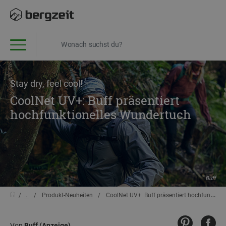
Stay dry, feel cool!
CoolNet UV+: Buff präsentiert
hochfunktionelles Wundertuch
Buff
...
Produkt-Neuheiten
CoolNet UV+: Buff präsentiert hochfunktionelles Wundertuch
Von
Buff (Anzeige)