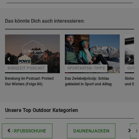
Das könnte Dich auch interessieren:
BERGZEIT PODCAST
SPORTARTEN-TIPPS
OUTD
Beratung im Podcast: Protect
Das Zwiebelprinzip: Schlau
Sicherhe
Our Winters (Folge 80)
gekleidet in Sport und Alltag
und Erg
Unsere Top Outdoor Kategorien
BARFUSSSCHUHE
DAUNENJACKEN