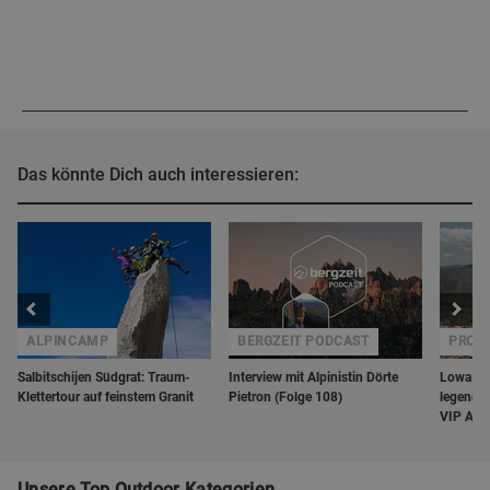
Das könnte Dich auch interessieren:
ALPINCAMP
BERGZEIT PODCAST
PROD
Salbitschijen Südgrat: Traum-
Interview mit Alpinistin Dörte
Lowa prä
Klettertour auf feinstem Granit
Pietron (Folge 108)
legendä
VIP Abe
Unsere Top Outdoor Kategorien