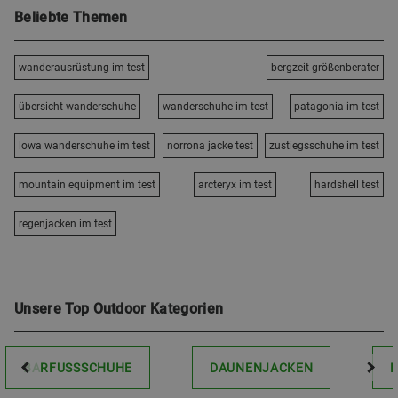
Beliebte Themen
wanderausrüstung im test
bergzeit größenberater
übersicht wanderschuhe
wanderschuhe im test
patagonia im test
lowa wanderschuhe im test
norrona jacke test
zustiegsschuhe im test
mountain equipment im test
arcteryx im test
hardshell test
regenjacken im test
Unsere Top Outdoor Kategorien
BARFUSSSCHUHE
DAUNENJACKEN