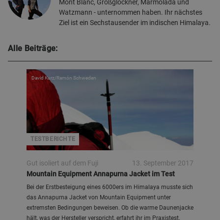
Mont Blanc, Großglockner, Marmolada und
Watzmann - unternommen haben. Ihr nächstes
Ziel ist ein Sechstausender im indischen Himalaya.
Alle Beiträge:
David Kurz/Ramón Schweden
TESTBERICHTE
Gut isoliert auf dem Fuji
13. September 2017
Mountain Equipment Annapurna Jacket im Test
Bei der Erstbesteigung eines 6000ers im Himalaya musste sich
das Annapurna Jacket von Mountain Equipment unter
extremsten Bedingungen beweisen. Ob die warme Daunenjacke
hält, was der Hersteller verspricht, erfahrt ihr im Praxistest.