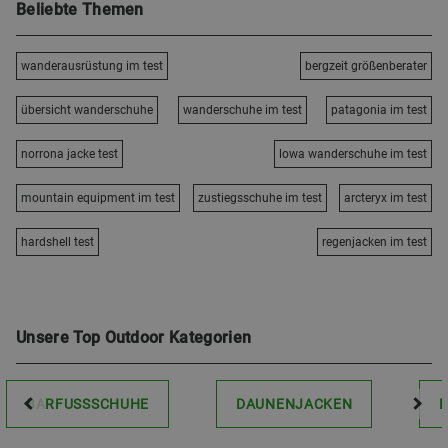
Beliebte Themen
wanderausrüstung im test
bergzeit größenberater
übersicht wanderschuhe
wanderschuhe im test
patagonia im test
norrona jacke test
lowa wanderschuhe im test
mountain equipment im test
zustiegsschuhe im test
arcteryx im test
hardshell test
regenjacken im test
Unsere Top Outdoor Kategorien
BARFUSSSCHUHE
DAUNENJACKEN