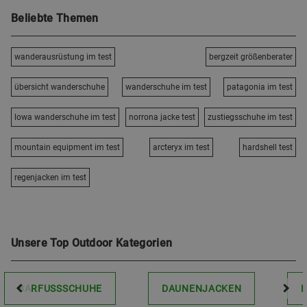
Beliebte Themen
wanderausrüstung im test
bergzeit größenberater
übersicht wanderschuhe
wanderschuhe im test
patagonia im test
lowa wanderschuhe im test
norrona jacke test
zustiegsschuhe im test
mountain equipment im test
arcteryx im test
hardshell test
regenjacken im test
Unsere Top Outdoor Kategorien
BARFUSSSCHUHE
DAUNENJACKEN