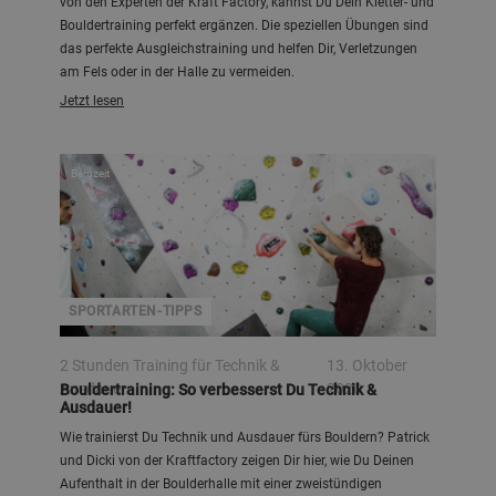
von den Experten der Kraft Factory, kannst Du Dein Kletter- und
Bouldertraining perfekt ergänzen. Die speziellen Übungen sind
das perfekte Ausgleichstraining und helfen Dir, Verletzungen
am Fels oder in der Halle zu vermeiden.
Jetzt lesen
Bergzeit
SPORTARTEN-TIPPS
2 Stunden Training für Technik &
13. Oktober
Ausdauer
2020
Bouldertraining: So verbesserst Du Technik &
Ausdauer!
Wie trainierst Du Technik und Ausdauer fürs Bouldern? Patrick
und Dicki von der Kraftfactory zeigen Dir hier, wie Du Deinen
Aufenthalt in der Boulderhalle mit einer zweistündigen