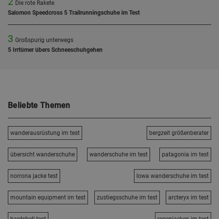
2
Die rote Rakete
Salomon Speedcross 5 Trailrunningschuhe im Test
3
Großspurig unterwegs
5 Irrtümer übers Schneeschuhgehen
Beliebte Themen
wanderausrüstung im test
bergzeit größenberater
übersicht wanderschuhe
wanderschuhe im test
patagonia im test
norrona jacke test
lowa wanderschuhe im test
mountain equipment im test
zustiegsschuhe im test
arcteryx im test