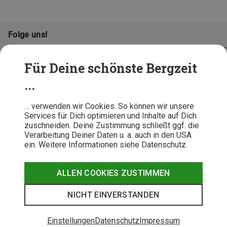
Folge uns!
Für Deine schönste Bergzeit
...
… verwenden wir Cookies. So können wir unsere
Services für Dich optimieren und Inhalte auf Dich
zuschneiden. Deine Zustimmung schließt ggf. die
Verarbeitung Deiner Daten u. a. auch in den USA
ein. Weitere Informationen siehe Datenschutz.
AGB
Datenschutz
Widerrufsbelehrung
Impressum
Hinweisgeber
Erklärung
ALLEN COOKIES ZUSTIMMEN
Barrierefr
NICHT EINVERSTANDEN
© 2026 Bergzeit GmbH © Bergsport, Outdoor & Trekking Shop
Einstellungen
Datenschutz
Impressum