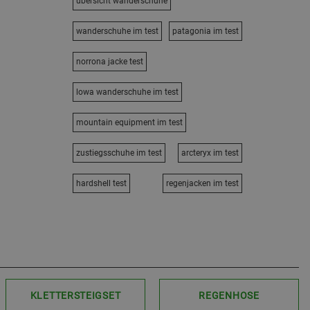
übersicht wanderschuhe
wanderschuhe im test
patagonia im test
norrona jacke test
lowa wanderschuhe im test
mountain equipment im test
zustiegsschuhe im test
arcteryx im test
hardshell test
regenjacken im test
KLETTERSTEIGSET
REGENHOSE