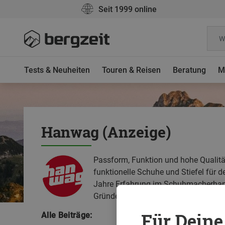
Seit 1999 online
Tests & Neuheiten
Touren & Reisen
Beratung
M
Hanwag (Anzeige)
Passform, Funktion und hohe Qualität 
funktionelle Schuhe und Stiefel für
Jahre Erfahrung im Schuhmacherhand
Gründe dafür.
Für Deine 
Alle Beiträge: