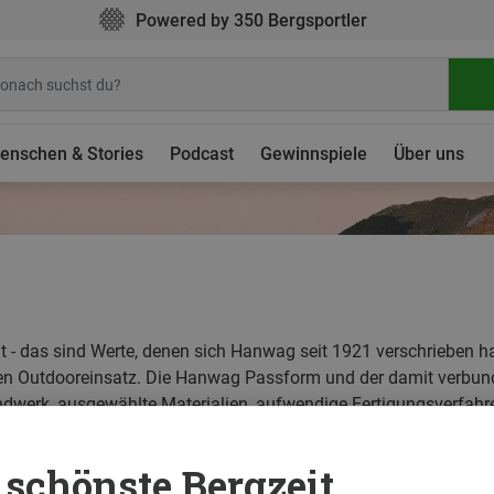
Powered by 350 Bergsportler
enschen & Stories
Podcast
Gewinnspiele
Über uns
- das sind Werte, denen sich Hanwag seit 1921 verschrieben hat.
 den Outdooreinsatz. Die Hanwag Passform und der damit verbund
werk, ausgewählte Materialien, aufwendige Fertigungsverfahre
schönste Bergzeit ...