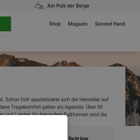
Am Puls der Berge
Shop
Magazin
Second Hand
 Schon früh spezialisierte sich der Hersteller auf
ene Tragekomfort gelten als legendär. Über 90
n und Leisten für besondere Fußformen sind die
Meistgelesene Beiträge