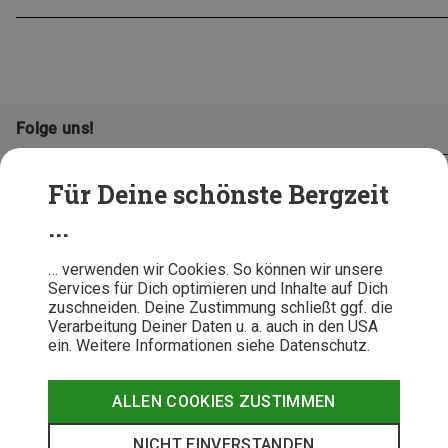
Folge uns!
Für Deine schönste Bergzeit
...
… verwenden wir Cookies. So können wir unsere
Services für Dich optimieren und Inhalte auf Dich
zuschneiden. Deine Zustimmung schließt ggf. die
Verarbeitung Deiner Daten u. a. auch in den USA
ein. Weitere Informationen siehe Datenschutz.
AGB
Datenschutz
Widerrufsbelehrung
Impressum
Hinweisgeber
Erklärung
ALLEN COOKIES ZUSTIMMEN
Barrierefr
NICHT EINVERSTANDEN
© 2026 Bergzeit GmbH © Bergsport, Outdoor & Trekking Shop