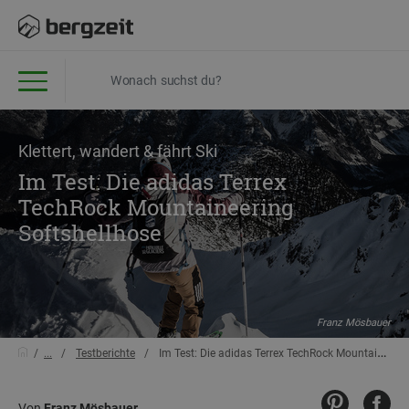
Klettert, wandert & fährt Ski
Im Test: Die adidas Terrex
TechRock Mountaineering
Softshellhose
Franz Mösbauer
...
Testberichte
Im Test: Die adidas Terrex TechRock Mountaineering Softshellhose
Von
Franz Mösbauer