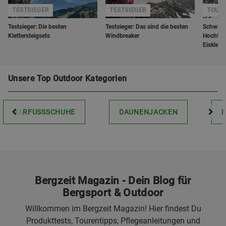
TESTSIEGER
TESTSIEGER
TOUR
Testsieger: Die besten
Testsieger: Das sind die besten
Schwieri
Klettersteigsets
Windbreaker
Hochtou
Eisklette
Unsere Top Outdoor Kategorien
BARFUSSSCHUHE
DAUNENJACKEN
Bergzeit Magazin - Dein Blog für
Bergsport & Outdoor
Willkommen im Bergzeit Magazin! Hier findest Du
Produkttests, Tourentipps, Pflegeanleitungen und