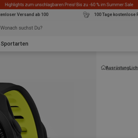
Highlights zum unschlagbaren Preis! Bis zu -60 % im Summer Sale
enloser Versand ab 100
100 Tage kostenlose 
o
Sportarten
Ausrüstung
Lich