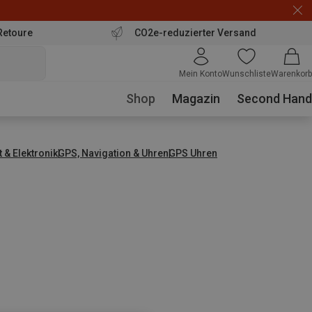
Retoure
CO2e-reduzierter Versand
Mein Konto
Wunschliste
Warenkorb
Shop
Magazin
Second Hand
t & Elektronik
GPS, Navigation & Uhren
GPS Uhren