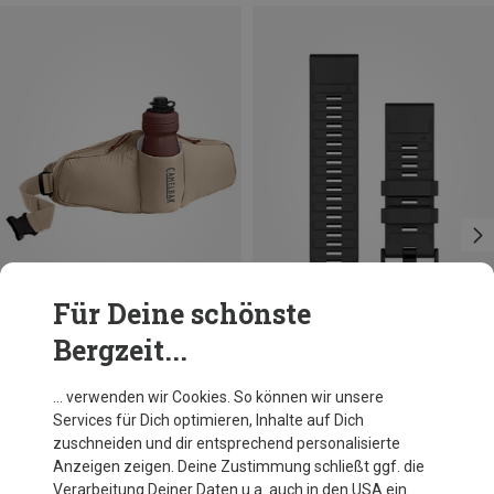
Für Deine schönste
Bergzeit...
Du sparst 25%
Größen
26MM
Garmin
… verwenden wir Cookies. So können wir unsere
Quickfit Silikon 26 Armband
Services für Dich optimieren, Inhalte auf Dich
44,96 €
zuschneiden und dir entsprechend personalisierte
Anzeigen zeigen. Deine Zustimmung schließt ggf. die
Verarbeitung Deiner Daten u.a. auch in den USA ein.