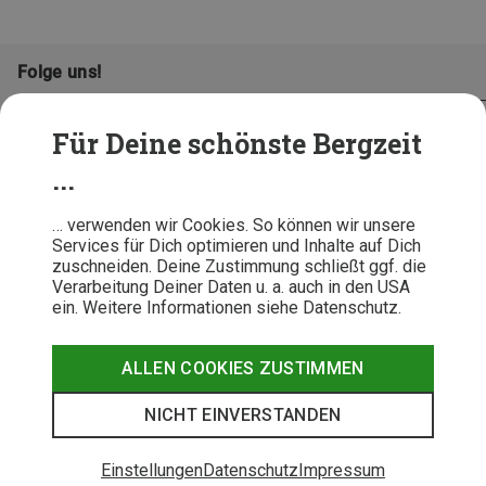
Folge uns!
Für Deine schönste Bergzeit
...
… verwenden wir Cookies. So können wir unsere
Services für Dich optimieren und Inhalte auf Dich
zuschneiden. Deine Zustimmung schließt ggf. die
Verarbeitung Deiner Daten u. a. auch in den USA
ein. Weitere Informationen siehe Datenschutz.
AGB
Datenschutz
Widerrufsbelehrung
Impressum
Hinweisgeber
Erklärung
ALLEN COOKIES ZUSTIMMEN
Barrierefr
NICHT EINVERSTANDEN
© 2026 Bergzeit GmbH © Bergsport, Outdoor & Trekking Shop
Einstellungen
Datenschutz
Impressum