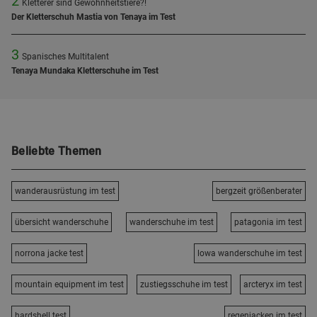
2
Kletterer sind Gewohnheitstiere?!
Der Kletterschuh Mastia von Tenaya im Test
3
Spanisches Multitalent
Tenaya Mundaka Kletterschuhe im Test
Beliebte Themen
wanderausrüstung im test
bergzeit größenberater
übersicht wanderschuhe
wanderschuhe im test
patagonia im test
norrona jacke test
lowa wanderschuhe im test
mountain equipment im test
zustiegsschuhe im test
arcteryx im test
hardshell test
regenjacken im test