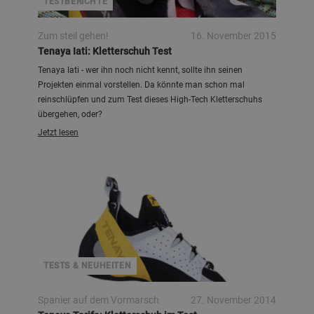
TESTBERICHTE
Zum steil gehen!
16. November 2015
Tenaya Iati: Kletterschuh Test
Tenaya Iati - wer ihn noch nicht kennt, sollte ihn seinen
Projekten einmal vorstellen. Da könnte man schon mal
reinschlüpfen und zum Test dieses High-Tech Kletterschuhs
übergehen, oder?
Jetzt lesen
Tenaya
TESTS & NEUHEITEN
Spanier auf dem Vormarsch
27. November 2014