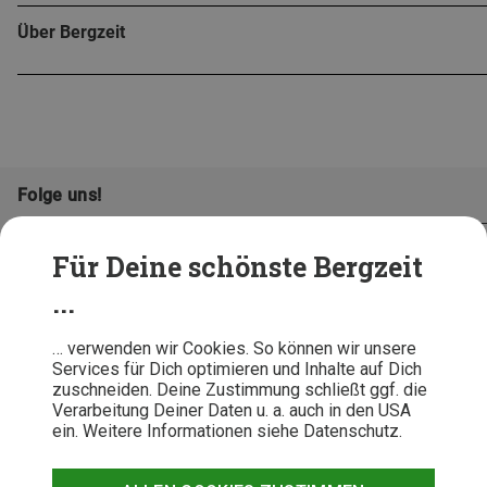
Über Bergzeit
Folge uns!
Für Deine schönste Bergzeit
...
… verwenden wir Cookies. So können wir unsere
Services für Dich optimieren und Inhalte auf Dich
zuschneiden. Deine Zustimmung schließt ggf. die
Verarbeitung Deiner Daten u. a. auch in den USA
ein. Weitere Informationen siehe Datenschutz.
AGB
Datenschutz
Widerrufsbelehrung
Impressum
Hinweisgeber
Erklärung