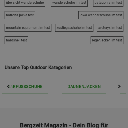
übersicht wanderschuhe
wanderschuhe im test
patagonia im test
norrona jacke test
lowa wanderschuhe im test
mountain equipment im test
zustiegsschuhe im test
arcteryx im test
hardshell test
regenjacken im test
Unsere Top Outdoor Kategorien
BARFUSSSCHUHE
DAUNENJACKEN
Bergzeit Magazin - Dein Blog für