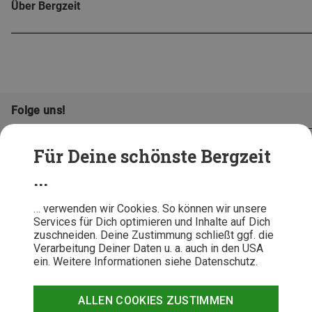
Über Bergzeit
Folge uns!
Für Deine schönste Bergzeit
...
… verwenden wir Cookies. So können wir unsere
Services für Dich optimieren und Inhalte auf Dich
zuschneiden. Deine Zustimmung schließt ggf. die
Verarbeitung Deiner Daten u. a. auch in den USA
ein. Weitere Informationen siehe Datenschutz.
AGB
Datenschutz
Widerrufsbelehrung
Impressum
Hinweisgeber
Erklärung
ALLEN COOKIES ZUSTIMMEN
Barrierefr