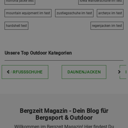
norrona jacke test
lowa wanderschuhe im test
mountain equipment im test
zustiegsschuhe im test
arcteryx im test
hardshell test
regenjacken im test
Unsere Top Outdoor Kategorien
BARFUSSSCHUHE
DAUNENJACKEN
Bergzeit Magazin - Dein Blog für
Bergsport & Outdoor
Willkommen im Bergzeit Magazin! Hier findest Du