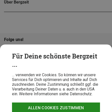
Über Bergzeit
Folge uns!
Für Deine schönste Bergzeit
...
… verwenden wir Cookies. So können wir unsere
Services für Dich optimieren und Inhalte auf Dich
zuschneiden. Deine Zustimmung schließt ggf. die
Verarbeitung Deiner Daten u. a. auch in den USA
ein. Weitere Informationen siehe Datenschutz.
AGB
Datenschutz
Widerrufsbelehrung
Impressum
Hinweisgeber
Erklärung
ALLEN COOKIES ZUSTIMMEN
Barrierefr