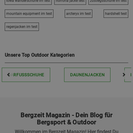
lowa wanderschuhe im test
norrona jacke test
zustiegsschuhe im test
mountain equipment im test
arcteryx im test
hardshell test
regenjacken im test
Unsere Top Outdoor Kategorien
BARFUSSSCHUHE
DAUNENJACKEN
Bergzeit Magazin - Dein Blog für
Bergsport & Outdoor
Willkommen im Bergzeit Magazin! Hier findest Du