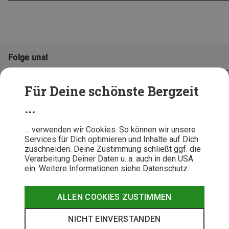
Folge uns!
Für Deine schönste Bergzeit
...
… verwenden wir Cookies. So können wir unsere
Services für Dich optimieren und Inhalte auf Dich
zuschneiden. Deine Zustimmung schließt ggf. die
Verarbeitung Deiner Daten u. a. auch in den USA
ein. Weitere Informationen siehe Datenschutz.
AGB
Datenschutz
Widerrufsbelehrung
Impressum
Hinweisgeber
Erklärung
ALLEN COOKIES ZUSTIMMEN
Barrierefr
NICHT EINVERSTANDEN
© 2026 Bergzeit GmbH © Bergsport, Outdoor & Trekking Shop