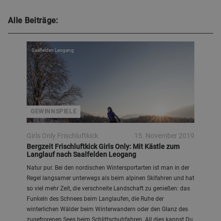
Alle Beiträge:
Saalfelden Leogang
GEWINNSPIELE
Girls Only Frischluftkick
15. November 2019
Bergzeit Frischluftkick Girls Only: Mit Kästle zum
Langlauf nach Saalfelden Leogang
Natur pur. Bei den nordischen Wintersportarten ist man in der
Regel langsamer unterwegs als beim alpinen Skifahren und hat
so viel mehr Zeit, die verschneite Landschaft zu genießen: das
Funkeln des Schnees beim Langlaufen, die Ruhe der
winterlichen Wälder beim Winterwandern oder den Glanz des
zugefrorenen Sees beim Schlittschuhfahren. All dies kannst Du