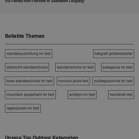
Via Ferrata vom Feinsten in Saalfelden Leogang!
Beliebte Themen
wanderausrüstung im test
bergzeit größenberater
übersicht wanderschuhe
wanderschuhe im test
patagonia im test
lowa wanderschuhe im test
norrona jacke test
zustiegsschuhe im test
mountain equipment im test
arcteryx im test
hardshell test
regenjacken im test
Unsere Top Outdoor Kategorien