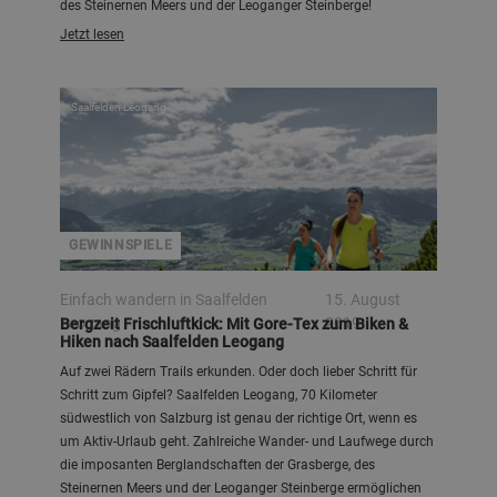
des Steinernen Meers und der Leoganger Steinberge!
Jetzt lesen
Saalfelden Leogang
GEWINNSPIELE
Einfach wandern in Saalfelden
15. August
Leogang
2019
Bergzeit Frischluftkick: Mit Gore-Tex zum Biken &
Hiken nach Saalfelden Leogang
Auf zwei Rädern Trails erkunden. Oder doch lieber Schritt für
Schritt zum Gipfel? Saalfelden Leogang, 70 Kilometer
südwestlich von Salzburg ist genau der richtige Ort, wenn es
um Aktiv-Urlaub geht. Zahlreiche Wander- und Laufwege durch
die imposanten Berglandschaften der Grasberge, des
Steinernen Meers und der Leoganger Steinberge ermöglichen