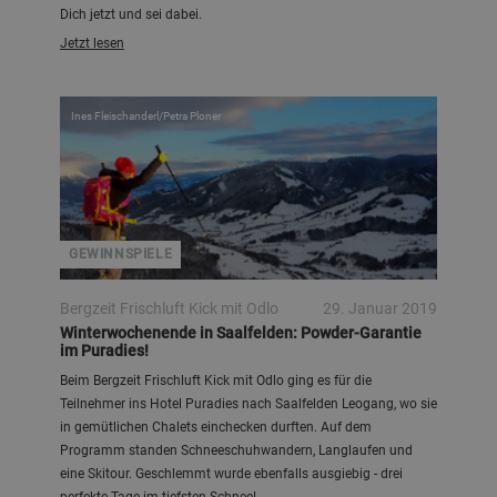
Dich jetzt und sei dabei.
Jetzt lesen
Ines Fleischanderl/Petra Ploner
GEWINNSPIELE
Bergzeit Frischluft Kick mit Odlo
29. Januar 2019
Winterwochenende in Saalfelden: Powder-Garantie
im Puradies!
Beim Bergzeit Frischluft Kick mit Odlo ging es für die
Teilnehmer ins Hotel Puradies nach Saalfelden Leogang, wo sie
in gemütlichen Chalets einchecken durften. Auf dem
Programm standen Schneeschuhwandern, Langlaufen und
eine Skitour. Geschlemmt wurde ebenfalls ausgiebig - drei