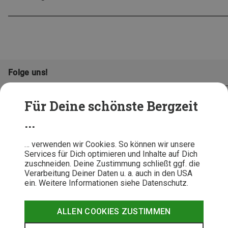
Folge uns!
Für Deine schönste Bergzeit
...
… verwenden wir Cookies. So können wir unsere
Services für Dich optimieren und Inhalte auf Dich
zuschneiden. Deine Zustimmung schließt ggf. die
Verarbeitung Deiner Daten u. a. auch in den USA
ein. Weitere Informationen siehe Datenschutz.
AGB
Datenschutz
Widerrufsbelehrung
Impressum
Hinweisgeber
Erklärung
ALLEN COOKIES ZUSTIMMEN
Barrierefr