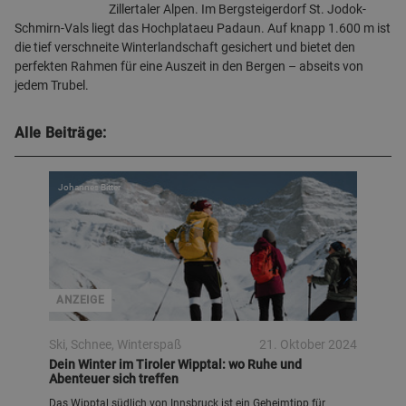
Zillertaler Alpen. Im Bergsteigerdorf St. Jodok-
Schmirn-Vals liegt das Hochplataeu Padaun. Auf knapp 1.600 m ist
die tief verschneite Winterlandschaft gesichert und bietet den
perfekten Rahmen für eine Auszeit in den Bergen – abseits von
jedem Trubel.
Alle Beiträge:
Johannes Bitter
ANZEIGE
Ski, Schnee, Winterspaß
21. Oktober 2024
Dein Winter im Tiroler Wipptal: wo Ruhe und
Abenteuer sich treffen
Das Wipptal südlich von Innsbruck ist ein Geheimtipp für