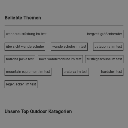
Beliebte Themen
wanderausrüstung im test
bergzeit größenberater
übersicht wanderschuhe
wanderschuhe im test
patagonia im test
norrona jacke test
lowa wanderschuhe im test
zustiegsschuhe im test
mountain equipment im test
arcteryx im test
hardshell test
regenjacken im test
Unsere Top Outdoor Kategorien