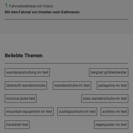
1
Fahrradweltreise mit Vision
Mit dem Fahrrad von Dresden nach Kathmandu
Beliebte Themen
wanderausrüstung im test
bergzeit größenberater
übersicht wanderschuhe
wanderschuhe im test
patagonia im test
norrona jacke test
lowa wanderschuhe im test
mountain equipment im test
zustiegsschuhe im test
arcteryx im test
hardshell test
regenjacken im test