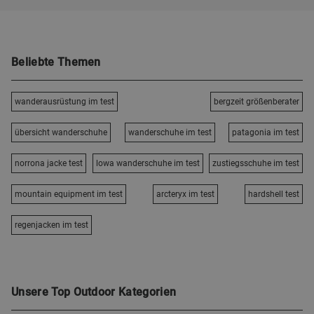
Beliebte Themen
wanderausrüstung im test
bergzeit größenberater
übersicht wanderschuhe
wanderschuhe im test
patagonia im test
norrona jacke test
lowa wanderschuhe im test
zustiegsschuhe im test
mountain equipment im test
arcteryx im test
hardshell test
regenjacken im test
Unsere Top Outdoor Kategorien