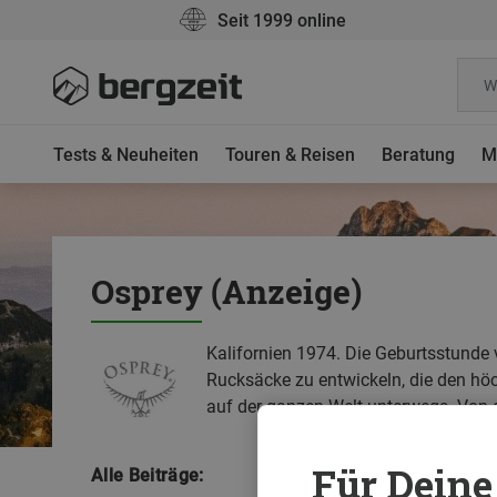
Seit 1999 online
Tests & Neuheiten
Touren & Reisen
Beratung
M
Osprey (Anzeige)
Kalifornien 1974. Die Geburtsstunde 
Rucksäcke zu entwickeln, die den höc
auf der ganzen Welt unterwegs. Von 
Für Deine 
Alle Beiträge: