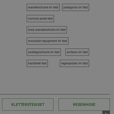
wanderschuhe im test
patagonia im test
norrona jacke test
lowa wanderschuhe im test
mountain equipment im test
zustiegsschuhe im test
arcteryx im test
hardshell test
regenjacken im test
KLETTERSTEIGSET
REGENHOSE