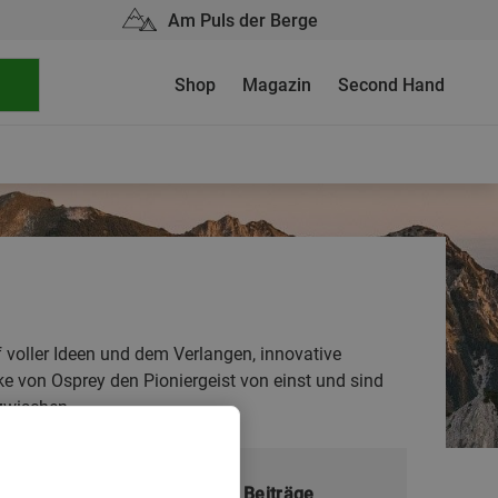
Am Puls der Berge
Shop
Magazin
Second Hand
 voller Ideen und dem Verlangen, innovative
e von Osprey den Pioniergeist von einst und sind
zwischen.
Meistgelesene Beiträge