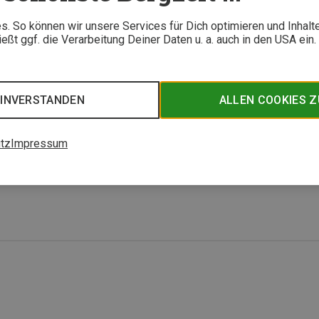
1. A
. So können wir unsere Services für Dich optimieren und Inhalt
ßt ggf. die Verarbeitung Deiner Daten u. a. auch in den USA ein
ey
rodukte sind für Osprey zentral. Jetzt haben sie in Kooperation einen neuen recycel
sackstoff entwickelt. Wie Osprey das Thema Nachhaltigkeit angeht, lest ihr hier.
EINVERSTANDEN
ALLEN COOKIES 
 Stoffen
31. M
tz
Impressum
Mittelpunkt
tschrittlichste, transparenteste und nachhaltigste Outdoor Marke für Hartware zu werd
 Meilenstein bei diesem Vorhaben.