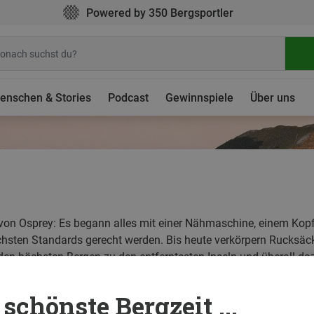
Powered by 350 Bergsportler
enschen & Stories
Podcast
Gewinnspiele
Über uns
von Osprey: Es begann alles mit einer Nähmaschine, einem Kopf
hsten Standards gerecht werden. Bis heute verkörpern Rucksäck
den höchsten Bergen zu den entferntesten Inseln und überall da
schönste Bergzeit ...