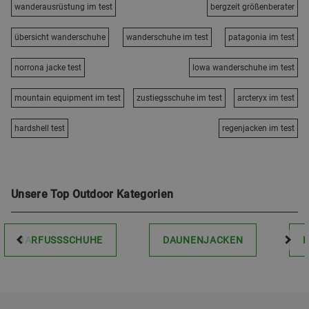
wanderausrüstung im test
bergzeit größenberater
übersicht wanderschuhe
wanderschuhe im test
patagonia im test
norrona jacke test
lowa wanderschuhe im test
mountain equipment im test
zustiegsschuhe im test
arcteryx im test
hardshell test
regenjacken im test
Unsere Top Outdoor Kategorien
BARFUSSSCHUHE
DAUNENJACKEN