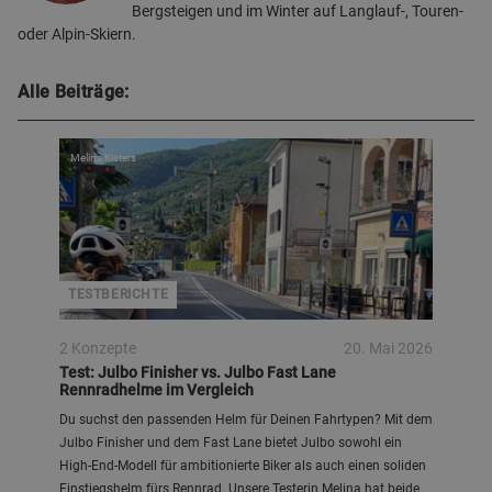
Bergsteigen und im Winter auf Langlauf-, Touren-
oder Alpin-Skiern.
Alle Beiträge:
Melina Kisters
TESTBERICHTE
2 Konzepte
20. Mai 2026
Test: Julbo Finisher vs. Julbo Fast Lane
Rennradhelme im Vergleich
Du suchst den passenden Helm für Deinen Fahrtypen? Mit dem
Julbo Finisher und dem Fast Lane bietet Julbo sowohl ein
High‑End‑Modell für ambitionierte Biker als auch einen soliden
Einstiegshelm fürs Rennrad. Unsere Testerin Melina hat beide