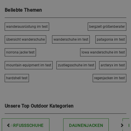
Beliebte Themen
wanderausrüstung im test
bergzeit größenberater
übersicht wanderschuhe
wanderschuhe im test
patagonia im test
norrona jacke test
lowa wanderschuhe im test
mountain equipment im test
zustiegsschuhe im test
arcteryx im test
hardshell test
regenjacken im test
Unsere Top Outdoor Kategorien
BARFUSSSCHUHE
DAUNENJACKEN