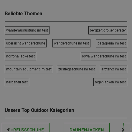
Beliebte Themen
wanderausrüstung im test
bergzeit größenberater
übersicht wanderschuhe
wanderschuhe im test
patagonia im test
norrona jacke test
lowa wanderschuhe im test
mountain equipment im test
zustiegsschuhe im test
arcteryx im test
hardshell test
regenjacken im test
Unsere Top Outdoor Kategorien
BARFUSSSCHUHE
DAUNENJACKEN