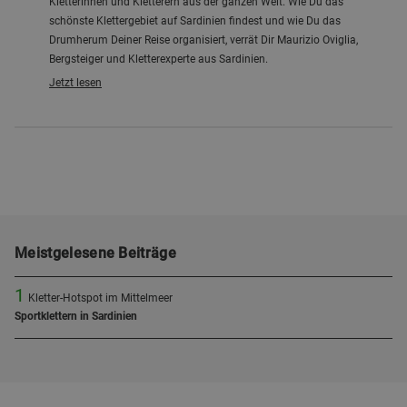
Kletterinnen und Kletterern aus der ganzen Welt. Wie Du das
schönste Klettergebiet auf Sardinien findest und wie Du das
Drumherum Deiner Reise organisiert, verrät Dir Maurizio Oviglia,
Bergsteiger und Kletterexperte aus Sardinien.
Jetzt lesen
Meistgelesene Beiträge
1
Kletter-Hotspot im Mittelmeer
Sportklettern in Sardinien