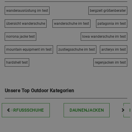
wanderausrüstung im test
bergzeit größenberater
übersicht wanderschuhe
wanderschuhe im test
patagonia im test
norrona jacke test
lowa wanderschuhe im test
mountain equipment im test
zustiegsschuhe im test
arcteryx im test
hardshell test
regenjacken im test
Unsere Top Outdoor Kategorien
BARFUSSSCHUHE
DAUNENJACKEN