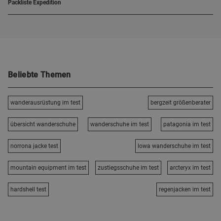
Packliste Expedition
Beliebte Themen
wanderausrüstung im test
bergzeit größenberater
übersicht wanderschuhe
wanderschuhe im test
patagonia im test
norrona jacke test
lowa wanderschuhe im test
mountain equipment im test
zustiegsschuhe im test
arcteryx im test
hardshell test
regenjacken im test