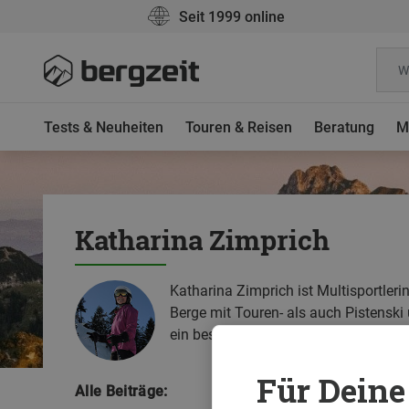
Seit 1999 online
Tests & Neuheiten
Touren & Reisen
Beratung
M
Katharina Zimprich
Katharina Zimprich ist Multisportleri
Berge mit Touren- als auch Pistenski 
ein besonderes Augenmerk auf die je
Für Deine 
Alle Beiträge: