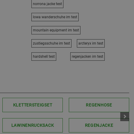
norrona jacke test
lowa wanderschuhe im test
mountain equipment im test
zustiegsschuhe im test
arcteryx im test
hardshell test
regenjacken im test
KLETTERSTEIGSET
REGENHOSE
LAWINENRUCKSACK
REGENJACKE