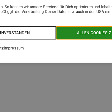
. So können wir unsere Services für Dich optimieren und Inhalt
5. M
ßt ggf. die Verarbeitung Deiner Daten u. a. auch in den USA ein
eizbare Skihandschuhe im Test
3.0 einen ausgeklügelten Skihandschuh im Programm, der mit integrierten Heiz-Ele
n und Pistenskifahren sorgen soll. Bergzeit-Autorin Katharina Zimprich hat den
n Test unterzogen.
EINVERSTANDEN
ALLEN COOKIES 
tz
Impressum