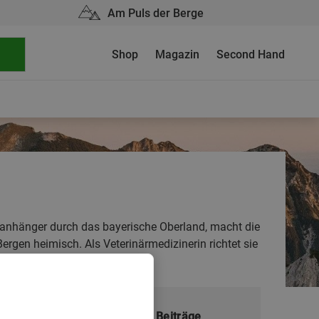
Am Puls der Berge
Shop
Magazin
Second Hand
deranhänger durch das bayerische Oberland, macht die
Bergen heimisch. Als Veterinärmedizinerin richtet sie
Meistgelesene Beiträge