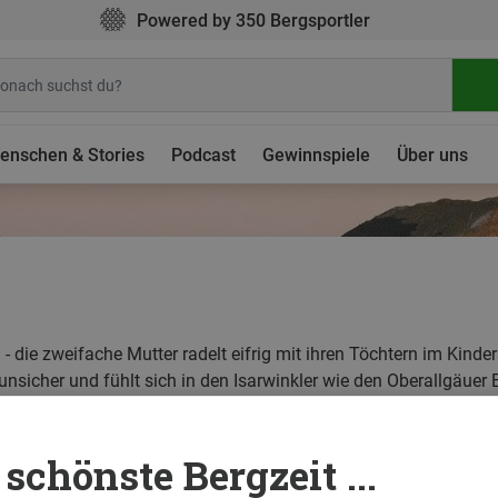
Powered by 350 Bergsportler
enschen & Stories
Podcast
Gewinnspiele
Über uns
n - die zweifache Mutter radelt eifrig mit ihren Töchtern im Kin
unsicher und fühlt sich in den Isarwinkler wie den Oberallgäuer 
weilige Wiederkäuerpopulation.
schönste Bergzeit ...