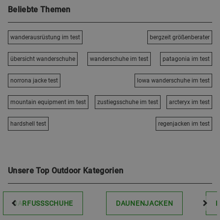
Beliebte Themen
wanderausrüstung im test
bergzeit größenberater
übersicht wanderschuhe
wanderschuhe im test
patagonia im test
norrona jacke test
lowa wanderschuhe im test
mountain equipment im test
zustiegsschuhe im test
arcteryx im test
hardshell test
regenjacken im test
Unsere Top Outdoor Kategorien
BARFUSSSCHUHE
DAUNENJACKEN