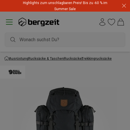
Highlights zum unschlagbaren Preis! Bis zu -60 % im
Summer Sale
Ausrüstung
Rucksäcke & Taschen
Rucksäcke
Trekkingrucksäcke