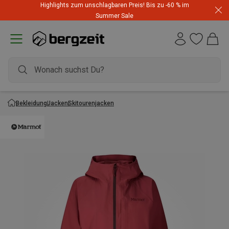
Highlights zum unschlagbaren Preis! Bis zu -60 % im
Summer Sale
Bekleidung
Jacken
Skitourenjacken