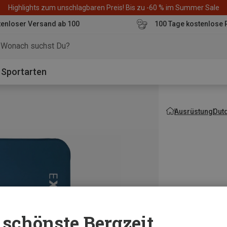
Highlights zum unschlagbaren Preis! Bis zu -60 % im Summer Sale
enloser Versand ab 100
100 Tage kostenlose 
o
Sportarten
Ausrüstung
Out
schönste Bergzeit...