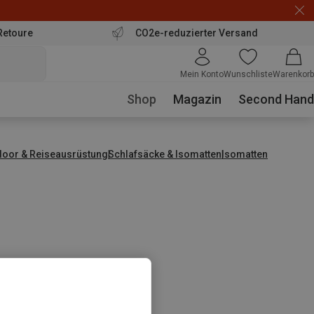
Retoure
CO2e-reduzierter Versand
Mein Konto
Wunschliste
Warenkorb
Shop
Magazin
Second Hand
door & Reiseausrüstung
Schlafsäcke & Isomatten
Isomatten