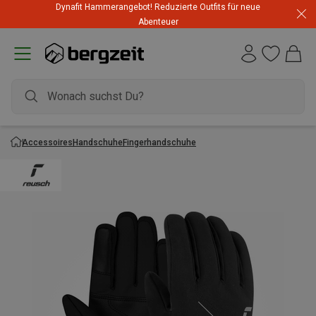
Dynafit Hammerangebot! Reduzierte Outfits für neue
Abenteuer
Accessoires
Handschuhe
Fingerhandschuhe