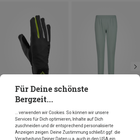
Für Deine schönste
Bergzeit...
Du sparst 16%
Größen
S
L
XXL
CMP
… verwenden wir Cookies. So können wir unsere
Damen Stretch Fleece Hose
Services für Dich optimieren, Inhalte auf Dich
36,76 €
zuschneiden und dir entsprechend personalisierte
Anzeigen zeigen. Deine Zustimmung schließt ggf. die
Verarbeitung Deiner Daten u.a. auch in den USA ein.