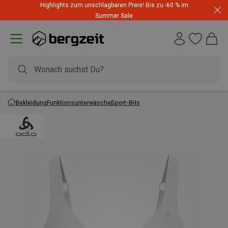
Highlights zum unschlagbaren Preis! Bis zu -60 % im
Summer Sale
Bekleidung
Funktionsunterwäsche
Sport-BHs