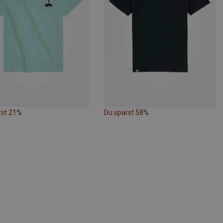
rst 21%
Du sparst 58%