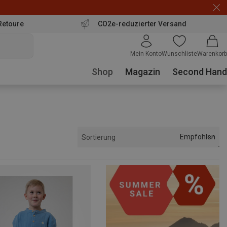
Retoure
CO2e-reduzierter Versand
Mein Konto
Wunschliste
Warenkorb
Shop
Magazin
Second Hand
Empfohlen
Sortierung