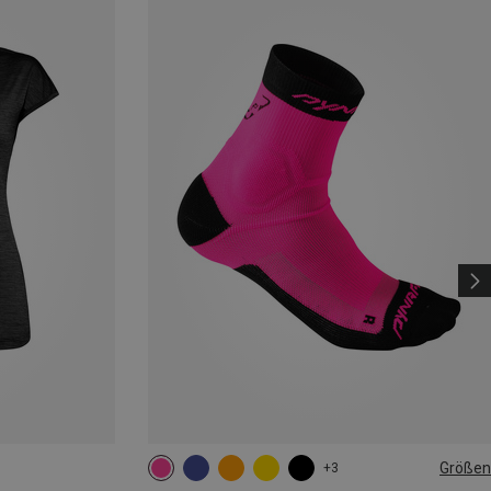
Größen
+3
35|36|37|38
39|40|41|42
43|44|45|46