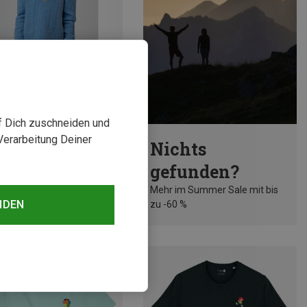
uf Dich zuschneiden und
rst 38%
Verarbeitung Deiner
Nichts
gefunden?
Mehr im Summer Sale mit bis
NDEN
zu -60 %