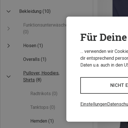
Bekleidung
(10)
Funktionsunterwäsche
(0)
Für Deine 
Hosen
(1)
… verwenden wir Cookies
Du sparst 32%
dir entsprechend person
Overalls
(1)
Daten u.a. auch in den 
Pullover, Hoodies,
Shirts
(8)
NICHT 
Radtrikots
(0)
Einstellungen
Datenschu
Tanktops
(0)
Hemden
(1)