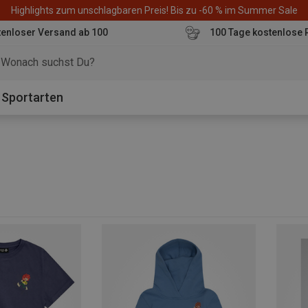
Highlights zum unschlagbaren Preis! Bis zu -60 % im Summer Sale
enloser Versand ab 100
100 Tage kostenlose 
o
Sportarten