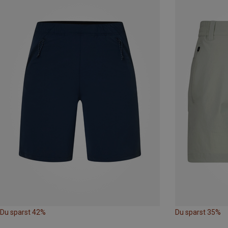
Du sparst 42%
Du sparst 35%