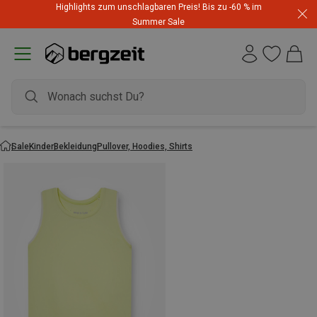
Highlights zum unschlagbaren Preis! Bis zu -60 % im
Summer Sale
Sale
Kinder
Bekleidung
Pullover, Hoodies, Shirts