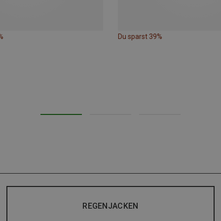
%
Du sparst 39%
REGENJACKEN