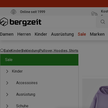
Kost
Online seit 1999
Eur
Damen
Herren
Kinder
Ausrüstung
Sale
Marken
Sale
Kinder
Bekleidung
Pullover, Hoodies, Shirts
Sale
Kinder
Accessoires
Ausrüstung
Schuhe