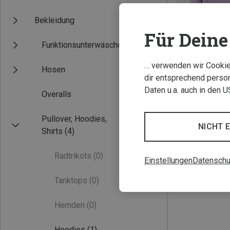
Bekleidung
Für Deine 
Funktionsunterwäsche
… verwenden wir Cookies
Hosen
dir entsprechend person
Daten u.a. auch in den 
Overalls
Du sparst 35%
Pullover, Hoodies,
NICHT 
Shirts
(4)
Radtrikots
(0)
Einstellungen
Datenschu
Tanktops
(0)
Hemden
(0)
Hoodies
(1)