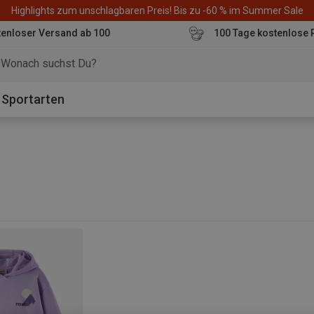
Highlights zum unschlagbaren Preis! Bis zu -60 % im Summer Sale
enloser Versand ab 100
100 Tage kostenlose 
o
Sportarten