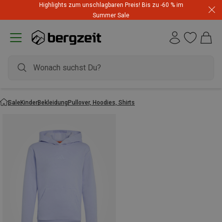
Highlights zum unschlagbaren Preis! Bis zu -60 % im
Summer Sale
Sale
Kinder
Bekleidung
Pullover, Hoodies, Shirts