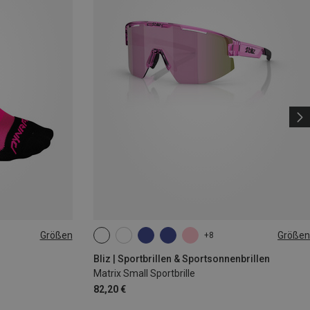
Größen
Größen
+8
|44|45|46
ONE SIZE
Bliz | Sportbrillen & Sportsonnenbrillen
Matrix Small Sportbrille
82,20 €