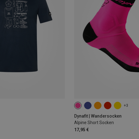
+3
35|36|37|38
39|40|41|42
43
Dynafit | Wandersocken
Alpine Short Socken
17,95 €