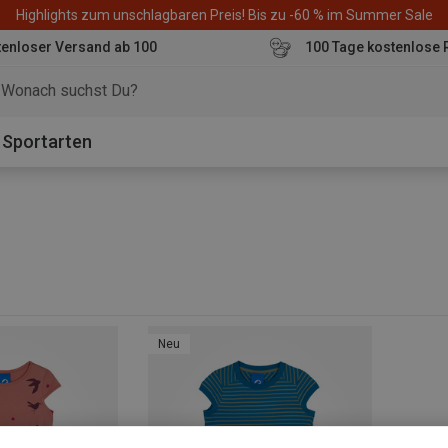
Highlights zum unschlagbaren Preis! Bis zu -60 % im Summer Sale
enloser Versand ab 100
100 Tage kostenlose 
o
Sportarten
Neu