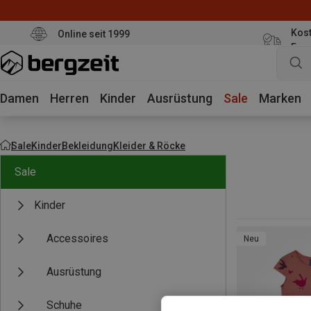
Kost
Online seit 1999
Eur
Damen
Herren
Kinder
Ausrüstung
Sale
Marken
Sale
Kinder
Bekleidung
Kleider & Röcke
Sale
Kinder
Accessoires
Neu
Ausrüstung
Schuhe