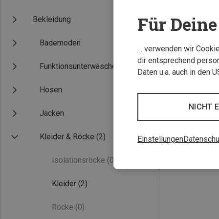
Für Deine 
Bekleidung
Bademoden
… verwenden wir Cookies
dir entsprechend person
Funktionsunterwäsche
Daten u.a. auch in den 
Hosen
Du sparst 46%
NICHT 
Jacken
Kleider & Röcke
(2)
Einstellungen
Datenschu
Isolationsröcke
(0)
Kleider
(2)
Röcke
(0)